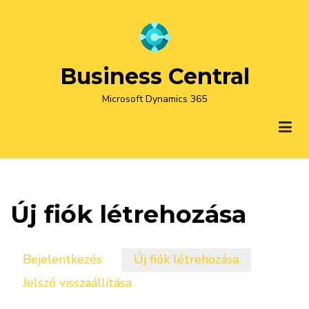
Ugrás
a
tartalomra
Business Central
Microsoft Dynamics 365
Új fiók létrehozása
Bejelentkezés
Új fiók létrehozása
(aktív
Elsődleges
fül)
Jelszó visszaállítása
fülek