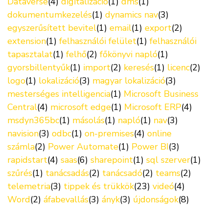
Dataverse
(4)
digitalizáció
(1)
dms
(1)
dokumentumkezelés
(1)
dynamics nav
(3)
egyszerűsített bevitel
(1)
email
(1)
export
(2)
extension
(1)
felhasználói felület
(1)
felhasználói
tapasztalat
(1)
felhő
(2)
főkönyvi napló
(1)
gyorsbillentyűk
(1)
import
(2)
keresés
(1)
licenc
(2)
logo
(1)
lokalizáció
(3)
magyar lokalizáció
(3)
mesterséges intelligencia
(1)
Microsoft Business
Central
(4)
microsoft edge
(1)
Microsoft ERP
(4)
msdyn365bc
(1)
másolás
(1)
napló
(1)
nav
(3)
navision
(3)
odbc
(1)
on-premises
(4)
online
számla
(2)
Power Automate
(1)
Power BI
(3)
rapidstart
(4)
saas
(6)
sharepoint
(1)
sql szerver
(1)
szűrés
(1)
tanácsadás
(2)
tanácsadó
(2)
teams
(2)
telemetria
(3)
tippek és trükkök
(23)
videó
(4)
Word
(2)
áfabevallás
(3)
ányk
(3)
újdonságok
(8)