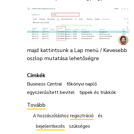
majd kattintsunk a Lap menü / Kevesebb
oszlop mutatása lehetőségre
Címkék
Business Central
főkönyvi napló
egyszerűsített bevitel
tippek és trükkök
Tovább
(Egyszerűsített
adatbevitel
főkönyvi
A hozzászóláshoz
regisztráció
és
naplólapon)
bejelentkezés
szükséges