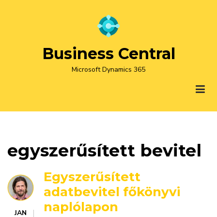
Ugrás
a
tartalomra
Business Central
Microsoft Dynamics 365
egyszerűsített bevitel
Egyszerűsített
adatbevitel főkönyvi
naplólapon
JAN