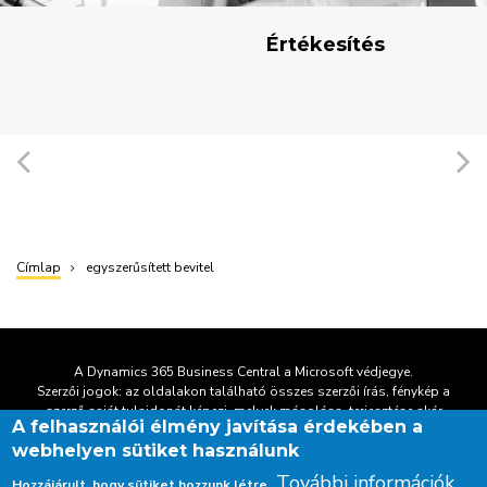
target-link
Értékesítés
Címlap
egyszerűsített bevitel
Morzsa
A Dynamics 365 Business Central a Microsoft védjegye.
Szerzői jogok: az oldalakon található összes szerzői írás, fénykép a
szerző
saját tulajdonát képezi, melyek másolása, terjesztése akár
A felhasználói élmény javítása érdekében a
részletként is csakis előzetes engedéllyel lehetséges.
webhelyen sütiket használunk
További információk
Hozzájárult, hogy sütiket hozzunk létre.