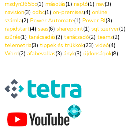
msdyn365bc
(1)
másolás
(1)
napló
(1)
nav
(3)
navision
(3)
odbc
(1)
on-premises
(4)
online
számla
(2)
Power Automate
(1)
Power BI
(3)
rapidstart
(4)
saas
(6)
sharepoint
(1)
sql szerver
(1)
szűrés
(1)
tanácsadás
(2)
tanácsadó
(2)
teams
(2)
telemetria
(3)
tippek és trükkök
(23)
videó
(4)
Word
(2)
áfabevallás
(3)
ányk
(3)
újdonságok
(8)