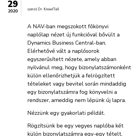
29
szerző
Dr. KnowITall
2020
A NAV-ban megszokott főkönyvi
naplólap nézet új funkcióval bővült a
Dynamics Business Central-ban.
Elérhetővé vált a naplósorok
egyszerűsített nézete, amely abban
nyilvánul meg, hogy bizonylatszámonként
külön ellenőrizhetjük a felrögzített
tételeket vagy bevitel során mindaddig
egy bizonylatszámra fog könyvelni a
rendszer, ameddig nem lépünk új lapra.
Nézzünk egy gyakorlati példát.
Rögzítsünk be egy vegyes naplóba két
külön bizonylatszámra egy-egy tételt.