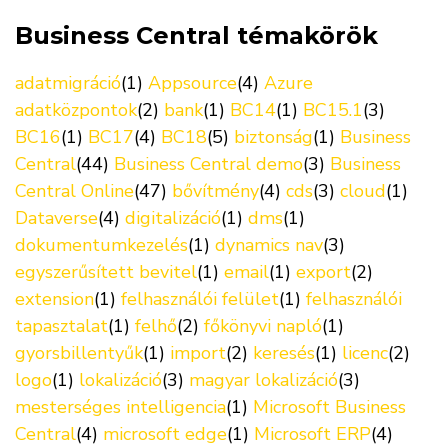
Business Central témakörök
adatmigráció
(1)
Appsource
(4)
Azure
adatközpontok
(2)
bank
(1)
BC14
(1)
BC15.1
(3)
BC16
(1)
BC17
(4)
BC18
(5)
biztonság
(1)
Business
Central
(44)
Business Central demo
(3)
Business
Central Online
(47)
bővítmény
(4)
cds
(3)
cloud
(1)
Dataverse
(4)
digitalizáció
(1)
dms
(1)
dokumentumkezelés
(1)
dynamics nav
(3)
egyszerűsített bevitel
(1)
email
(1)
export
(2)
extension
(1)
felhasználói felület
(1)
felhasználói
tapasztalat
(1)
felhő
(2)
főkönyvi napló
(1)
gyorsbillentyűk
(1)
import
(2)
keresés
(1)
licenc
(2)
logo
(1)
lokalizáció
(3)
magyar lokalizáció
(3)
mesterséges intelligencia
(1)
Microsoft Business
Central
(4)
microsoft edge
(1)
Microsoft ERP
(4)