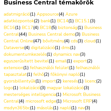
Business Central témakörök
adatmigráció
(1)
Appsource
(4)
Azure
adatközpontok
(2)
bank
(1)
BC14
(1)
BC15.1
(3)
BC16
(1)
BC17
(4)
BC18
(5)
biztonság
(1)
Business
Central
(44)
Business Central demo
(3)
Business
Central Online
(47)
bővítmény
(4)
cds
(3)
cloud
(1)
Dataverse
(4)
digitalizáció
(1)
dms
(1)
dokumentumkezelés
(1)
dynamics nav
(3)
egyszerűsített bevitel
(1)
email
(1)
export
(2)
extension
(1)
felhasználói felület
(1)
felhasználói
tapasztalat
(1)
felhő
(2)
főkönyvi napló
(1)
gyorsbillentyűk
(1)
import
(2)
keresés
(1)
licenc
(2)
logo
(1)
lokalizáció
(3)
magyar lokalizáció
(3)
mesterséges intelligencia
(1)
Microsoft Business
Central
(4)
microsoft edge
(1)
Microsoft ERP
(4)
msdyn365bc
(1)
másolás
(1)
napló
(1)
nav
(3)