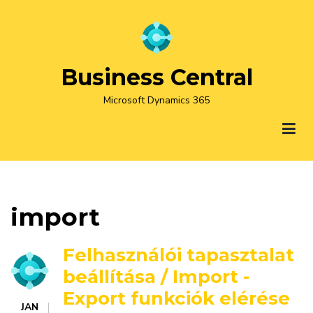
Ugrás
a
tartalomra
Business Central
Microsoft Dynamics 365
import
Felhasználói tapasztalat
beállítása / Import -
Export funkciók elérése
JAN