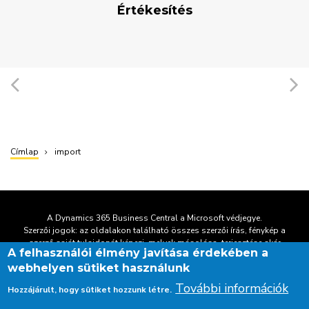
Értékesítés
Címlap
import
Morzsa
A Dynamics 365 Business Central a Microsoft védjegye.
Szerzői jogok: az oldalakon található összes szerzői írás, fénykép a
szerző
saját tulajdonát képezi, melyek másolása, terjesztése akár
A felhasználói élmény javítása érdekében a
részletként is csakis előzetes engedéllyel lehetséges.
webhelyen sütiket használunk
További információk
Lábléc
Hozzájárult, hogy sütiket hozzunk létre.
Kapcsolat