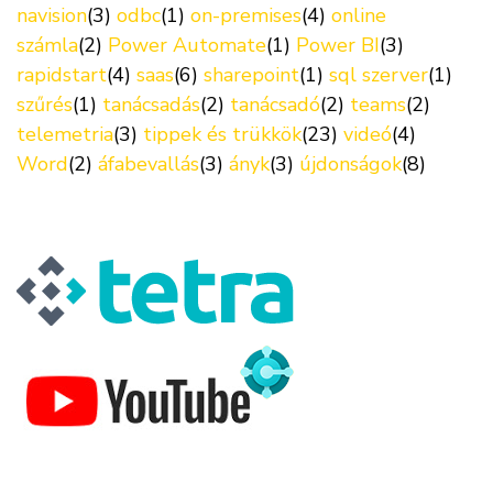
navision
(3)
odbc
(1)
on-premises
(4)
online
számla
(2)
Power Automate
(1)
Power BI
(3)
rapidstart
(4)
saas
(6)
sharepoint
(1)
sql szerver
(1)
szűrés
(1)
tanácsadás
(2)
tanácsadó
(2)
teams
(2)
telemetria
(3)
tippek és trükkök
(23)
videó
(4)
Word
(2)
áfabevallás
(3)
ányk
(3)
újdonságok
(8)