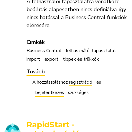
A felhasználói tapasztalatra vonatkozó
beállítás alapesetben nincs definiálva, így
nincs hatással a Business Central funkciók
elérésére.
Címkék
Business Central
felhasználói tapasztalat
import
export
tippek és trükkök
Tovább
(Felhasználói
tapasztalat
beállítása
A hozzászóláshoz
regisztráció
és
/
Import
bejelentkezés
szükséges
-
Export
funkciók
elérése)
RapidStart -