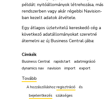
példát: nyitóállományok létrehozása, más
rendszerben vagy akár régebbi Navision-
ban kezelt adatok átvétele.
Egy átlagos üzletvitelű kereskedő cég a
következő adatállományokat szeretné
átemelni az új Business Central-jába:
Címkék
Business Central
rapidstart
adatmigráció
dynamics nav
navision
import
export
Tovább
(RapidStart
-
adatmigráció,
A hozzászóláshoz
regisztráció
és
adatbetöltés
vagy
bejelentkezés
szükséges
adatok
kinyerése)