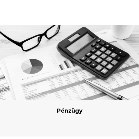
target-link
Értékesítés