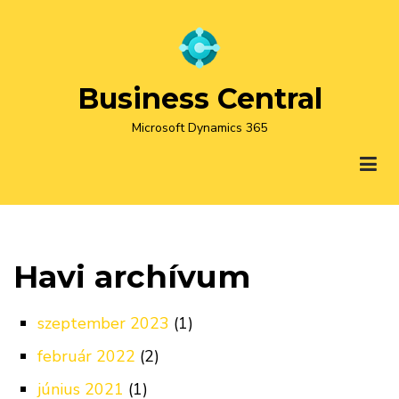
Ugrás
a
tartalomra
Business Central
Microsoft Dynamics 365
Havi archívum
szeptember 2023
(1)
február 2022
(2)
június 2021
(1)